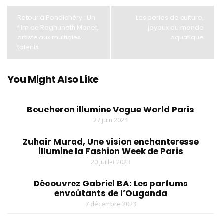
Retour à Pondichéry : Un
Les perles de culture,
film de Raghunath Manet,
joyaux du monde
artiste aux multiples
aquatique
talents
You Might Also Like
Boucheron illumine Vogue World Paris
27 juin 2024
Zuhair Murad, Une vision enchanteresse
illumine la Fashion Week de Paris
20 juillet 2023
Découvrez Gabriel BA: Les parfums
envoûtants de l’Ouganda
7 décembre 2023