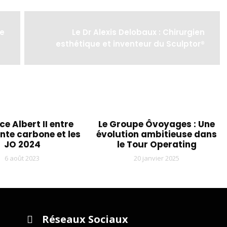
de
Le Dr Alexis Delobaux : Chirurgien
esthétique et inventeur du Sculptor®️
ce Albert II entre
Le Groupe Ôvoyages : Une
nte carbone et les
évolution ambitieuse dans
JO 2024
le Tour Operating
6 août 2023
20 janvier 2025
Réseaux Sociaux