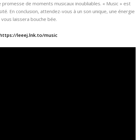
ne promesse de moments musicaux inoubliables. « Music » est
sité. En conclusion, attendez-vous à un son unique, une énergie
i vous laissera bouche bée.
https://leeej.lnk.to/music