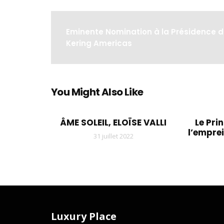
Eminente Nomination à la Présidence 
Kering Americas
You Might Also Like
ÂME SOLEIL, ELOÏSE VALLI
Le Prin
l’emprei
31 juillet 2022
Luxury Place