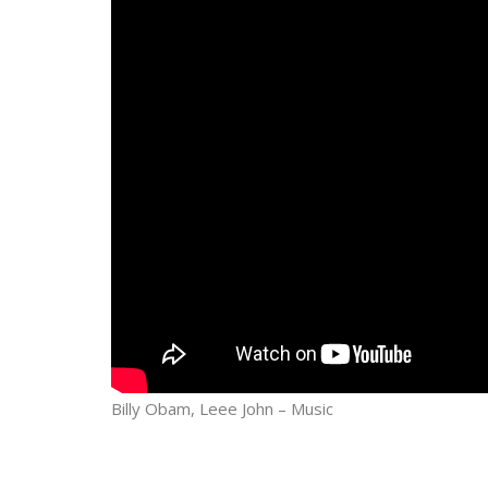
Billy Obam, Leee John – Music