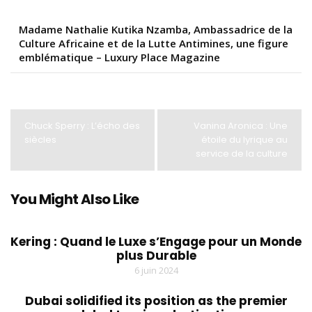
Madame Nathalie Kutika Nzamba, Ambassadrice de la
Culture Africaine et de la Lutte Antimines, une figure
emblématique – Luxury Place Magazine
Chuck Sperry : L’écho des
Vanina Aronica : Une
siècles
étoile du lyrique au
service de la culture
You Might Also Like
Kering : Quand le Luxe s’Engage pour un Monde
plus Durable
6 juin 2024
Dubai solidified its position as the premier