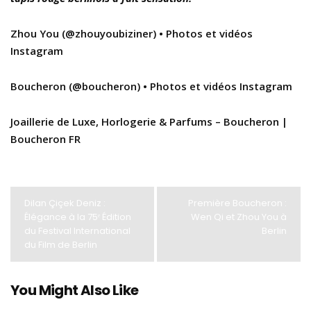
Zhou You (@zhouyoubiziner) • Photos et vidéos
Instagram
Boucheron (@boucheron) • Photos et vidéos Instagram
Joaillerie de Luxe, Horlogerie & Parfums – Boucheron |
Boucheron FR
Dilan Çiçek Deniz :
Première Boucheron :
Élégance à la 75ᵉ Édition
Wen Qi et Zhou You à
du Festival International
Berlin
du Film de Berlin
You Might Also Like