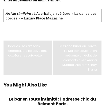
Article similaire :
L’Azerbaïdjan célèbre « La danse des
cordes » – Luxury Place Magazine
Pâques : Les artisans
Le Grand Dîner du Louvre
chocolatiers se dévoilent
: La Maison Boucheron
aux Galeries Lafayette
présente un éclat de
diamants avec Amina
Muaddi, Zsela et Cindy
Bruna
You Might Also Like
Le bar en toute intimité : l’adresse chic du
Belmont Paris.