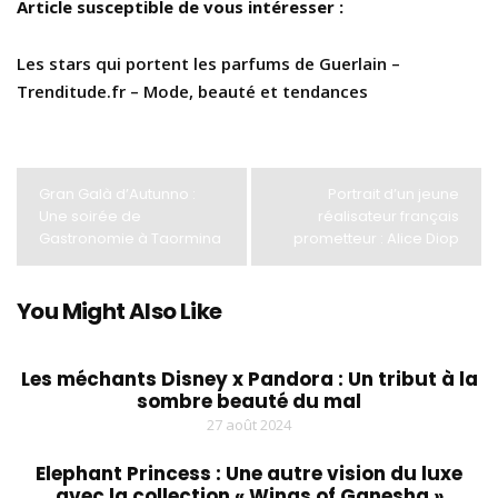
Article susceptible de vous intéresser :
Les stars qui portent les parfums de Guerlain –
Trenditude.fr – Mode, beauté et tendances
Gran Galà d’Autunno :
Portrait d’un jeune
Une soirée de
réalisateur français
Gastronomie à Taormina
prometteur : Alice Diop
You Might Also Like
Les méchants Disney x Pandora : Un tribut à la
sombre beauté du mal
27 août 2024
Elephant Princess : Une autre vision du luxe
avec la collection « Wings of Ganesha »