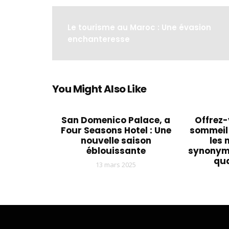
Le tourisme au Maroc : Une évasion
enchanteresse
You Might Also Like
San Domenico Palace, a
Offrez-
Four Seasons Hotel : Une
sommeil
nouvelle saison
les 
éblouissante
synonyme
qua
13 mars 2025