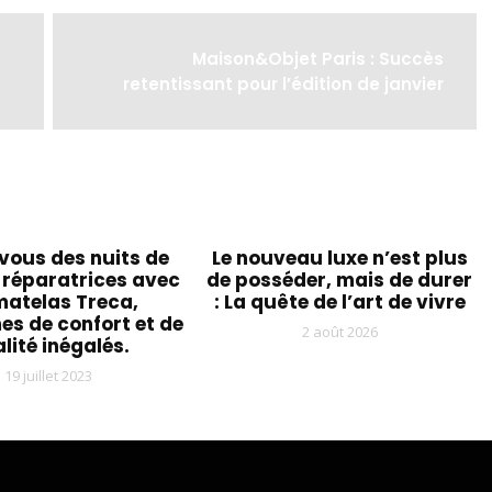
Maison&Objet Paris : Succès
retentissant pour l’édition de janvier
vous des nuits de
Le nouveau luxe n’est plus
 réparatrices avec
de posséder, mais de durer
matelas Treca,
: La quête de l’art de vivre
s de confort et de
2 août 2026
lité inégalés.
19 juillet 2023