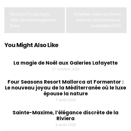
Ricardo P Lloyd Signs
Simplifier votre quotidien
With OpusManagement
avec le robot tondeuse
Paris
de MAMMOTION
You Might Also Like
La magie de Noël aux Galeries Lafayette
27 octobre 2025
Four Seasons Resort Mallorca at Formentor :
Le nouveau joyau de la Méditerranée où le luxe
épouse la nature
1 août 2026
Sainte-Maxime, l’élégance discrète de la
Riviera
6 août 2026