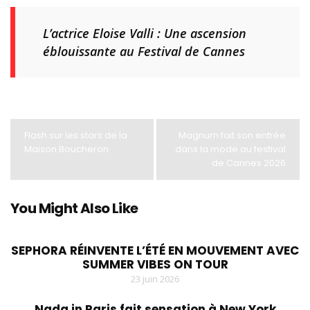
L’actrice Eloise Valli : Une ascension
éblouissante au Festival de Cannes
Flash sur les stars de la
Magnum fait son entrée
Maison Boucheron
dans la mode au festival
de Cannes 2026
You Might Also Like
SEPHORA RÉINVENTE L’ÉTÉ EN MOUVEMENT AVEC
SUMMER VIBES ON TOUR
23 juin 2026
Nada in Paris fait sensation à New York