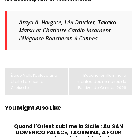
Araya A. Hargate, Léa Drucker, Takako
Matsu et Charlotte Cardin incarnent
l’élégance Boucheron à Cannes
Éloïse Valli, l’éclat d’une
Boucheron illumine la
étoile libre sur la
montée des marches du
Croisette
Festival de Cannes 2026
You Might Also Like
Quand l’Orient sublime la Sicile : Au SAN
DOMENICO PALACE, TAORMINA, A FOUR