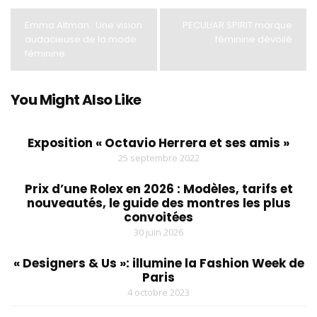
Emma Altman : Une vision
PECULIAR SPIRIT marque
audacieuse de la mode
féminine dévoilé
féminine
You Might Also Like
Exposition « Octavio Herrera et ses amis »
25 septembre 2022
Prix d’une Rolex en 2026 : Modèles, tarifs et
nouveautés, le guide des montres les plus
convoitées
30 juin 2026
« Designers & Us »: illumine la Fashion Week de
Paris
4 octobre 2023