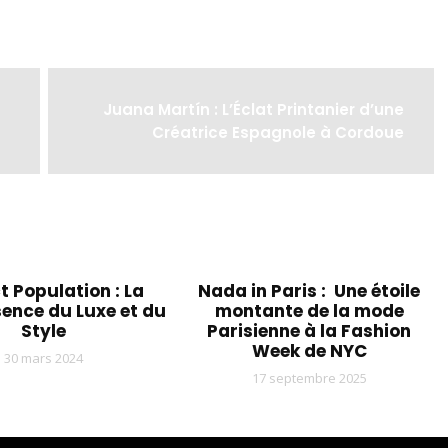
Juana Martín : L’Éclat Printanier d’une
Créatrice Espagnole à Cordoue
t Population : La
Nada in Paris : Une étoile
ence du Luxe et du
montante de la mode
Style
Parisienne à la Fashion
Week de NYC
30 mars 2024
17 septembre 2025