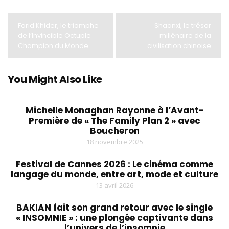
Farid Khider, le triomphe
Shaanxi, le trésor
de l’Invincible Octuple
millénaire de la
Champion du Monde
civilisation chinoise
You Might Also Like
Michelle Monaghan Rayonne à l’Avant-
Première de « The Family Plan 2 » avec
Boucheron
18 novembre 2025
Festival de Cannes 2026 : Le cinéma comme
langage du monde, entre art, mode et culture
13 avril 2026
BAKIAN fait son grand retour avec le single
« INSOMNIE » : une plongée captivante dans
l’univers de l’insomnie