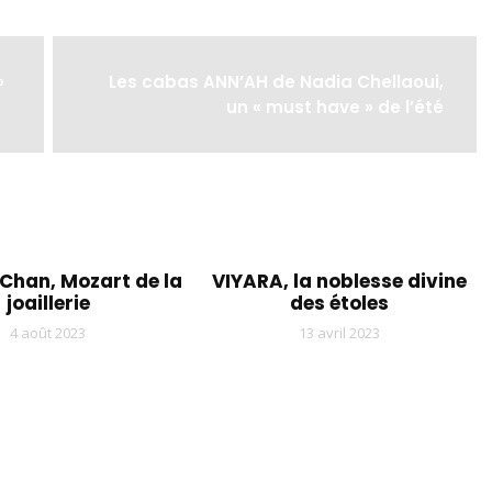
»
Les cabas ANN’AH de Nadia Chellaoui,
un « must have » de l’été
Chan, Mozart de la
VIYARA, la noblesse divine
joaillerie
des étoles
4 août 2023
13 avril 2023