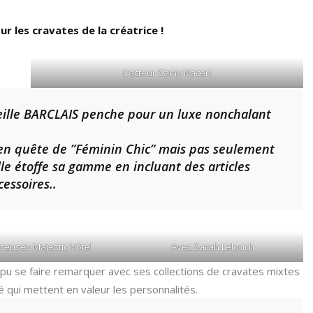
r les cravates de la créatrice !
L’acteur Samy Naceri
reille BARCLAIS penche pour un luxe nonchalant
e en quête de ”Féminin Chic” mais pas seulement
e étoffe sa gamme en incluant des articles
cessoires..
nceuses Majestic Hôtel
Avec Sarah Lelouch
 a pu se faire remarquer avec ses collections de cravates mixtes
é qui mettent en valeur les personnalités.