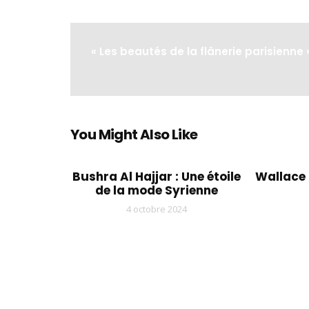
« Les beautés de la flânerie parisienne 
You Might Also Like
Bushra Al Hajjar : Une étoile
Wallace 
de la mode Syrienne
4 octobre 2024