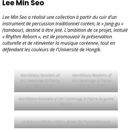
Lee Min Seo
Lee Min Seo a réalisé une collection à partir du cuir d’un
instrument de percussion traditionnel coréen, le « jang-gu »
(tambour), destiné à être jeté. L’ambition de ce projet, intitulé
« Rhythm Reborn », est de promouvoir la préservation
culturelle et de réinventer la musique coréenne, tout en
défendant les couleurs de l’Université de Hongik.
Montblanc Masters of
Montblanc Masters of
Art Hommage à Pierre-
Art Hommage à Pierre-
Auguste Renoir
Auguste Renoir
Montblanc Masters of Art Hommage à Pierre-Auguste
Renoir
Le Meurice Paris « DALI » photo de Pierre Monetta