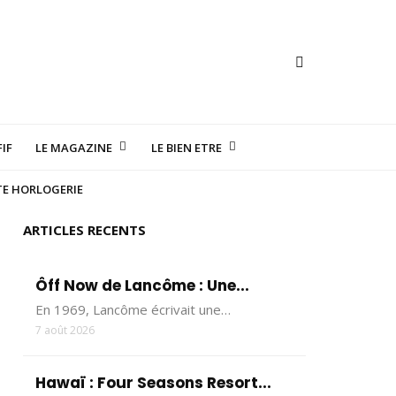
IF
LE MAGAZINE
LE BIEN ETRE
TE HORLOGERIE
ARTICLES RECENTS
Ôff Now de Lancôme : Une...
En 1969, Lancôme écrivait une…
7 août 2026
Hawaï : Four Seasons Resort...