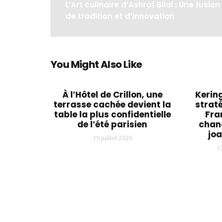
L’Art culinaire d’Ashraf Bilal : Une fusion
de tradition et d’innovation
You Might Also Like
À l’Hôtel de Crillon, une
Kering
terrasse cachée devient la
straté
table la plus confidentielle
Fra
de l’été parisien
chan
joa
19 juillet 2026
1