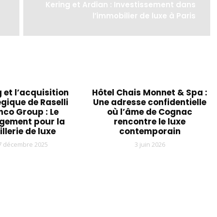
Kering et Ardian : Investissement dans
l’immobilier de luxe à Paris
 et l’acquisition
Hôtel Chais Monnet & Spa :
gique de Raselli
Une adresse confidentielle
nco Group : Le
où l’âme de Cognac
gement pour la
rencontre le luxe
illerie de luxe
contemporain
7 décembre 2025
3 juin 2026