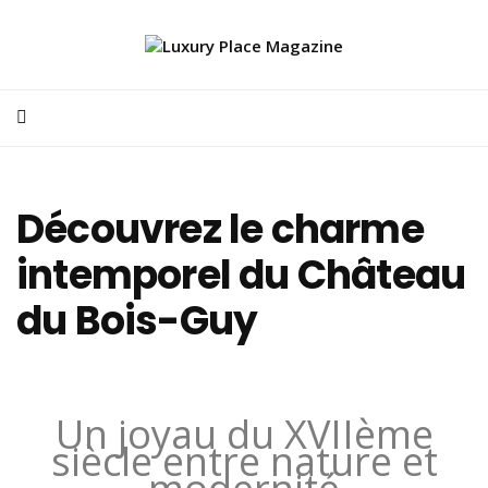
Découvrez le charme
intemporel du Château
du Bois-Guy
Un joyau du XVIIème
siècle entre nature et