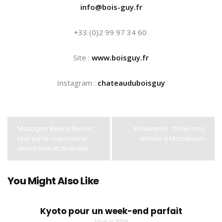
info@bois-guy.fr
+33 (0)2 99 97 34 60
Site :
www.boisguy.fr
Instagram :
chateauduboisguy
Mazagan Beach Resort :
Mövenpick : hôtel cinq
Une perle marocaine
étoiles à Marrakech
alliant luxe et diversité
You Might Also Like
Kyoto pour un week-end parfait
10 mai 2026