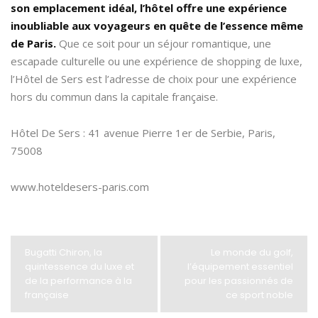
son emplacement idéal, l’hôtel offre une expérience
inoubliable aux voyageurs en quête de l’essence même
de Paris.
Que ce soit pour un séjour romantique, une
escapade culturelle ou une expérience de shopping de luxe,
l’Hôtel de Sers est l’adresse de choix pour une expérience
hors du commun dans la capitale française.
Hôtel De Sers : 41 avenue Pierre 1er de Serbie, Paris,
75008
www.hoteldesers-paris.com
Bugatti Chiron, la
Le monde du golf,
quintessence du luxe et
l’équipement essentiel
de la performance à la
pour les passionnés de
française
ce sport noble