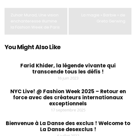
Zuhair Murad, Une vision
La magie « Barbie » de
enchanteresse illumine
Greta Gerwing
la Fashion Week de Paris
You Might Also Like
Farid Khider, la légende vivante qui
transcende tous les défis !
16 juin 2023
NYC Live! @ Fashion Week 2025 – Retour en
force avec des créateurs internationaux
exceptionnels
17 septembre 2025
Bienvenue à La Danse des exclus ! Welcome to
La Danse desexclus !
6 juillet 2022