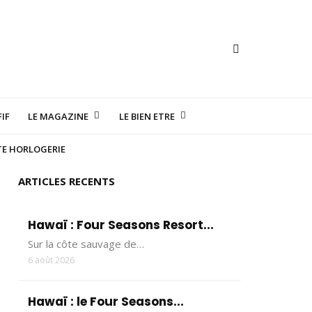
IF
LE MAGAZINE
LE BIEN ETRE
TE HORLOGERIE
ARTICLES RECENTS
Hawaï : Four Seasons Resort...
Sur la côte sauvage de…
6 août 2026
Hawaï : le Four Seasons...