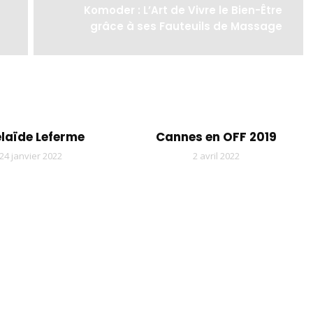
Komoder : L’Art de Vivre le Bien-Être
grâce à ses Fauteuils de Massage
laïde Leferme
Cannes en OFF 2019
24 janvier 2022
2 avril 2022