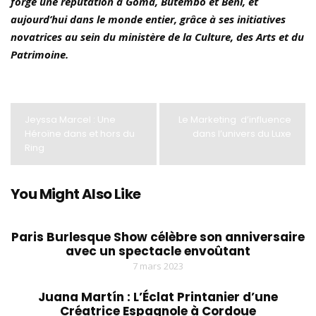
forgé une réputation à Goma, Butembo et Beni, et
aujourd’hui dans le monde entier, grâce à ses initiatives
novatrices au sein du ministère de la Culture, des Arts et du
Patrimoine.
Jeyssa Marcel : Une
Le Marketing d’influence
Héroïne dans et hors du
dans l’univers du Luxe
Ring
You Might Also Like
Paris Burlesque Show célèbre son anniversaire
avec un spectacle envoûtant
7 mars 2023
Juana Martín : L’Éclat Printanier d’une
Créatrice Espagnole à Cordoue