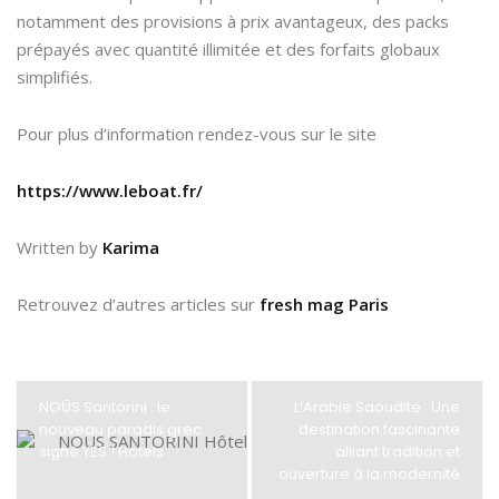
notamment des provisions à prix avantageux, des packs
prépayés avec quantité illimitée et des forfaits globaux
simplifiés.
Pour plus d’information rendez-vous sur le site
https://www.leboat.fr/
Written by
Karima
Retrouvez d’autres articles sur
fresh mag Paris
NOŪS Santorini : le
L’Arabie Saoudite : Une
nouveau paradis grec
destination fascinante
signé YES ! Hotels
alliant tradition et
ouverture à la modernité