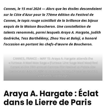
Cannes, le 15 mai 2024 — Alors que les étoiles descendaient
sur la Côte d’Azur pour la 77ème édition du Festival de
Cannes, le tapis rouge scintillait de la brillance des bijoux
exquis de la Maison Boucheron. Une constellation de
talents renommés, parmi lesquels Araya A. Hargate, Judith
Godrèche, Tess Barthélémy, Zhou You et Baloji, a honoré
l’occasion en portant les chefs-d’œuvre de Boucheron.
CANNES, FRANCE – MAY 15: Araya A. Hargate attends the
« Furiosa: A Mad Max Saga » (Furiosa: Une Saga Mad Max) Red
Carpet at the 77th annual Cannes Film Festival at Palais des
Festivals on May 15, 2024 in Cannes, France. (Photo by Daniele
Venturelli/WireImage)
Araya A. Hargate : Éclat
dans le Lierre de Paris