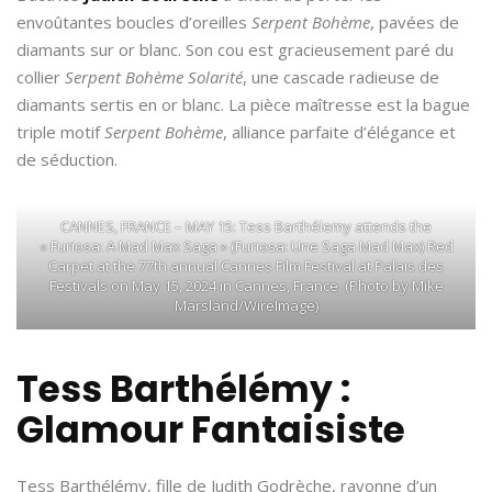
envoûtantes boucles d’oreilles
Serpent Bohème
, pavées de
diamants sur or blanc. Son cou est gracieusement paré du
collier
Serpent Bohème Solarité
, une cascade radieuse de
diamants sertis en or blanc. La pièce maîtresse est la bague
triple motif
Serpent Bohème
, alliance parfaite d’élégance et
de séduction.
CANNES, FRANCE – MAY 15: Tess Barthélemy attends the
« Furiosa: A Mad Max Saga » (Furiosa: Une Saga Mad Max) Red
Carpet at the 77th annual Cannes Film Festival at Palais des
Festivals on May 15, 2024 in Cannes, France. (Photo by Mike
Marsland/WireImage)
Tess Barthélémy :
Glamour Fantaisiste
Tess Barthélémy, fille de Judith Godrèche, rayonne d’un