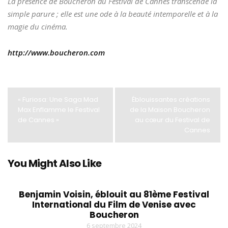
La présence de Boucheron au Festival de Cannes transcende la
simple parure ; elle est une ode à la beauté intemporelle et à la
magie du cinéma.
http://www.boucheron.com
« Furiosa: Une Saga Mad
Éblouissantes créations
Max Enflamme le Festival
de la Maison Boucheron
de Cannes »
au cœur du Festival de
Cannes
You Might Also Like
Benjamin Voisin, éblouit au 81ème Festival
International du Film de Venise avec
Boucheron
6 septembre 2024