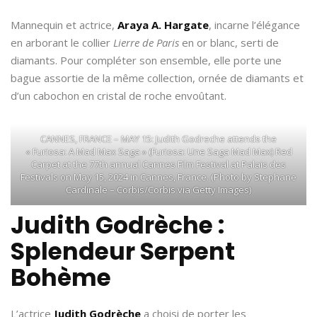
Mannequin et actrice,
Araya A. Hargate
, incarne l’élégance
en arborant le collier
Lierre de Paris
en or blanc, serti de
diamants. Pour compléter son ensemble, elle porte une
bague assortie de la même collection, ornée de diamants et
d’un cabochon en cristal de roche envoûtant.
CANNES, FRANCE – MAY 15: Judith Godreche attends the
« Furiosa: A Mad Max Saga » (Furiosa: Une Saga Mad Max) Red
Carpet at the 77th annual Cannes Film Festival at Palais des
Festivals on May 15, 2024 in Cannes, France. (Photo by Stephane
Cardinale – Corbis/Corbis via Getty Images)
Judith Godrèche :
Splendeur Serpent
Bohème
L’actrice
Judith Godrèche
a choisi de porter les