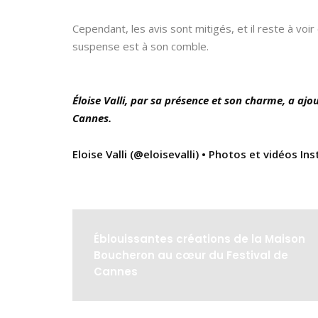
Cependant, les avis sont mitigés, et il reste à voi
suspense est à son comble.
Éloise Valli, par sa présence et son charme, a aj
Cannes.
Eloise Valli (@eloisevalli) • Photos et vidéos I
Éblouissantes créations de la Maison
Boucheron au cœur du Festival de
Cannes