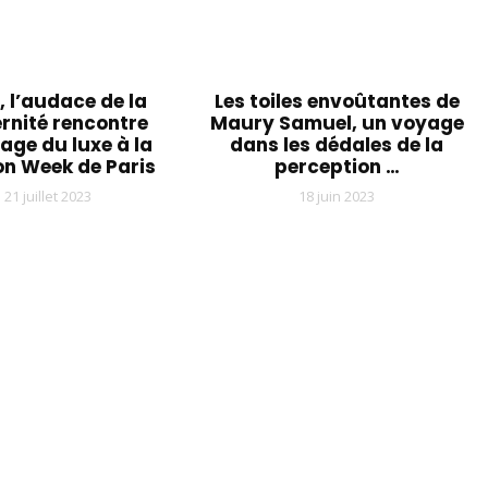
, l’audace de la
Les toiles envoûtantes de
rnité rencontre
Maury Samuel, un voyage
tage du luxe à la
dans les dédales de la
on Week de Paris
perception …
21 juillet 2023
18 juin 2023