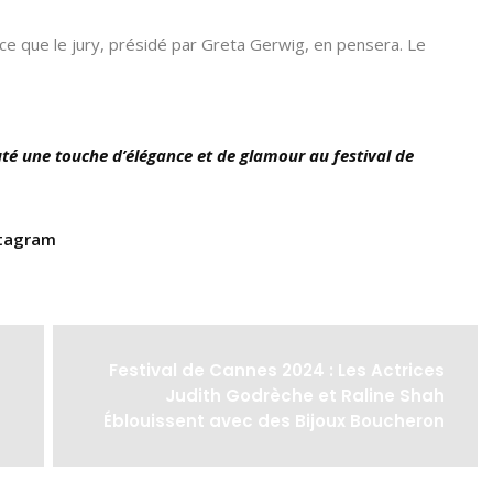
r ce que le jury, présidé par Greta Gerwig, en pensera. Le
outé une touche d’élégance et de glamour au festival de
nstagram
Festival de Cannes 2024 : Les Actrices
Judith Godrèche et Raline Shah
Éblouissent avec des Bijoux Boucheron