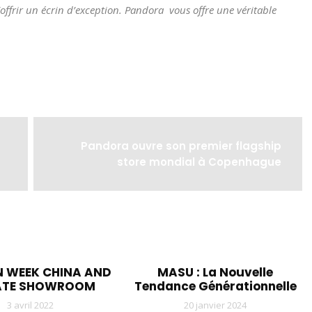
’offrir un écrin d’exception. Pandora vous offre une véritable
Pandora ouvre son premier flagship
store mondial à Copenhague
N WEEK CHINA AND
MASU : La Nouvelle
ATE SHOWROOM
Tendance Générationnelle
3 avril 2022
20 janvier 2024