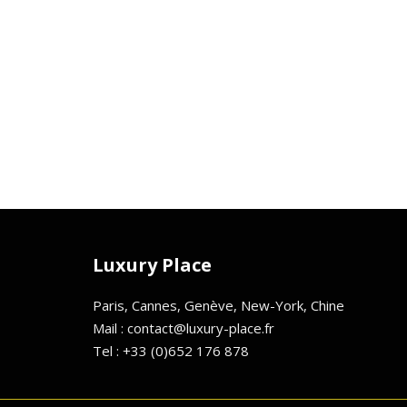
Luxury Place
Paris, Cannes, Genève, New-York, Chine
Mail : contact@luxury-place.fr
Tel : +33 (0)652 176 878