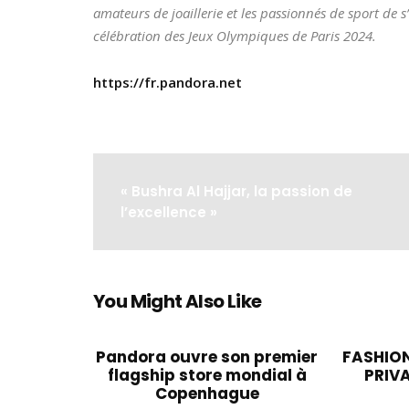
amateurs de joaillerie et les passionnés de sport de s
célébration des Jeux Olympiques de Paris 2024.
https://fr.pandora.net
« Bushra Al Hajjar, la passion de
l’excellence »
You Might Also Like
Pandora ouvre son premier
FASHIO
flagship store mondial à
PRIV
Copenhague