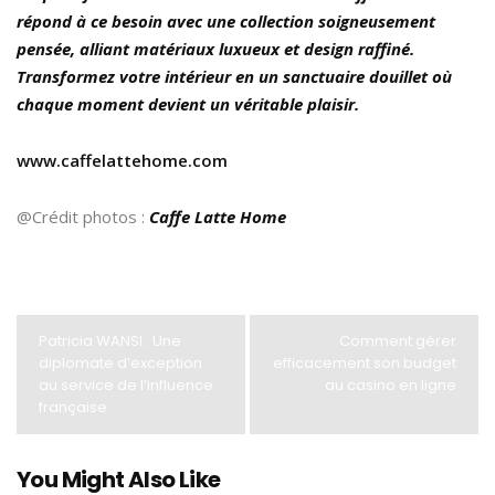
répond à ce besoin avec une collection soigneusement
pensée, alliant matériaux luxueux et design raffiné.
Transformez votre intérieur en un sanctuaire douillet où
chaque moment devient un véritable plaisir.
www.caffelattehome.com
@Crédit photos :
Caffe Latte Home
Patricia WANSI : Une
Comment gérer
diplomate d’exception
efficacement son budget
au service de l’influence
au casino en ligne
française
You Might Also Like