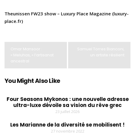
Theunissen FW23 show – Luxury Place Magazine (luxury-
place.fr)
Omar Mansoor :
Samuel Torres Bianconi,
« Meluhas, » l’artisanat
un artiste résilient
ancestral
You Might Also Like
Four Seasons Mykonos : une nouvelle adresse
ultra-luxe dévoile sa vision du rêve grec
23 juillet 2026
Les Marianne de la diversité se mobilisent !
27 novembre 2022