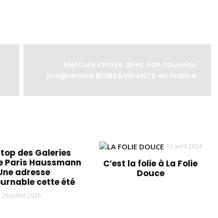
Mercure innove avec son nouveau
programme BONS&VIVANTS en France
13 avril 2024
ftop des Galeries
e Paris Haussmann
C’est la folie à La Folie
 Une adresse
Douce
urnable cette été
26 juillet 2026