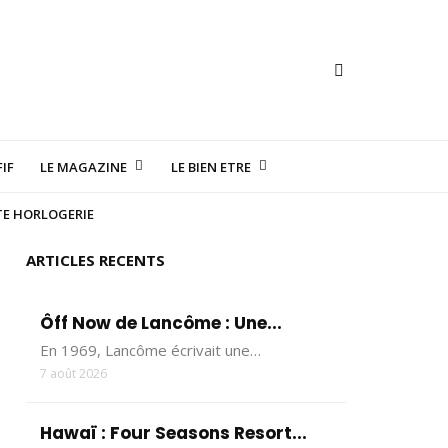
IF
LE MAGAZINE
LE BIEN ETRE
TE HORLOGERIE
ARTICLES RECENTS
Ôff Now de Lancôme : Une...
En 1969, Lancôme écrivait une…
7 août 2026
Hawaï : Four Seasons Resort...