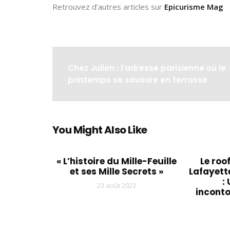
Retrouvez d’autres articles sur
Epicurisme Mag
Chez Julien : l’adresse parisienne où le
printemps se savoure en terrasse
You Might Also Like
« L’histoire du Mille-Feuille
Le roo
et ses Mille Secrets »
Lafayett
:
23 août 2023
inconto