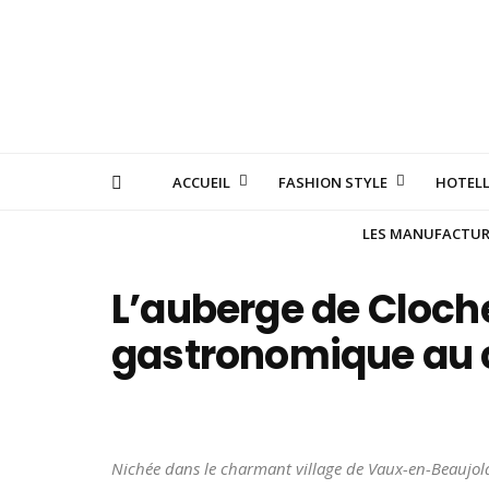
ACCUEIL
FASHION STYLE
HOTELL
LES MANUFACTURE
L’auberge de Cloche
gastronomique au c
Nichée dans le charmant village de Vaux-en-Beaujola