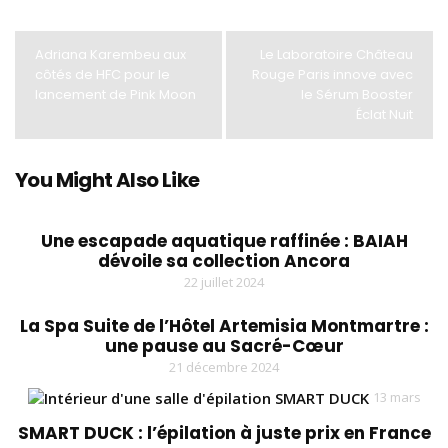
Adriana Karembeu aux
Le Laboratoire Château
côtés de HFC pour le
Rouge Paris innove avec
lancement de Pink Moon
le Sérum Booster
Éclat Nuit
You Might Also Like
Une escapade aquatique raffinée : BAIAH
dévoile sa collection Ancora
22 juillet 2024
La Spa Suite de l’Hôtel Artemisia Montmartre :
une pause au Sacré-Cœur
21 décembre 2024
13 mars
SMART DUCK : l’épilation à juste prix en France