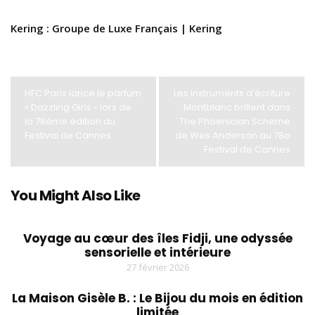
Kering : Groupe de Luxe Français | Kering
HFC Paris lance le parfum
Les Instruments d’écriture
« Dazzling Girls » lors de
Montblanc brillent dans
la 78ème édition du
The Phoenician Scheme
Festival de Cannes
de Wes Anderson au 78e
Festival de Cannes
You Might Also Like
Voyage au cœur des îles Fidji, une odyssée
sensorielle et intérieure
27 février 2026
La Maison Gisèle B. : Le Bijou du mois en édition
limitée