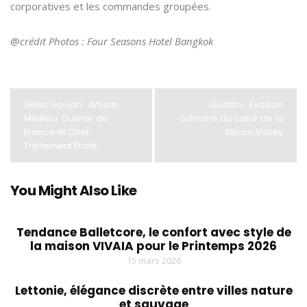
corporatives et les commandes groupées.
@
crédit Photos : Four Seasons Hotel Bangkok
Gilles Goujon : Artisan
Quattro : Évasion
Meilleur Ouvrier de
culinaire au cœur de la
France et Chef
Silicon Valley
Triplement Étoilé
You Might Also Like
Tendance Balletcore, le confort avec style de
la maison VIVAIA pour le Printemps 2026
15 mars 2026
Lettonie, élégance discrète entre villes nature
et sauvage