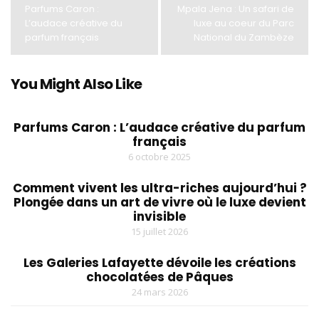
Parfums Caron :
Mpala Jena : Un safari de
L’audace créative du
luxe au coeur du Parc
parfum français
National du Zambèze
You Might Also Like
Parfums Caron : L’audace créative du parfum
français
6 octobre 2025
Comment vivent les ultra-riches aujourd’hui ?
Plongée dans un art de vivre où le luxe devient
invisible
15 juillet 2026
Les Galeries Lafayette dévoile les créations
chocolatées de Pâques
24 mars 2026