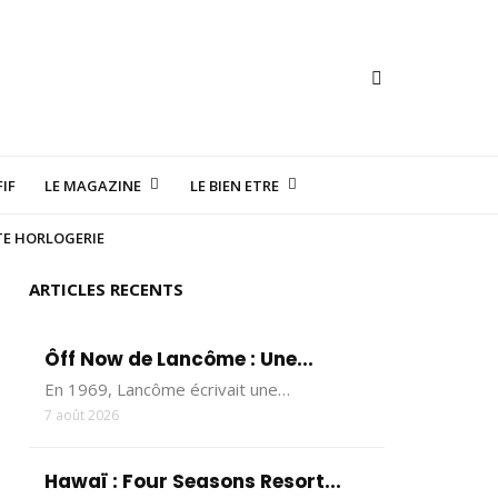
IF
LE MAGAZINE
LE BIEN ETRE
TE HORLOGERIE
ARTICLES RECENTS
Ôff Now de Lancôme : Une...
En 1969, Lancôme écrivait une…
7 août 2026
Hawaï : Four Seasons Resort...