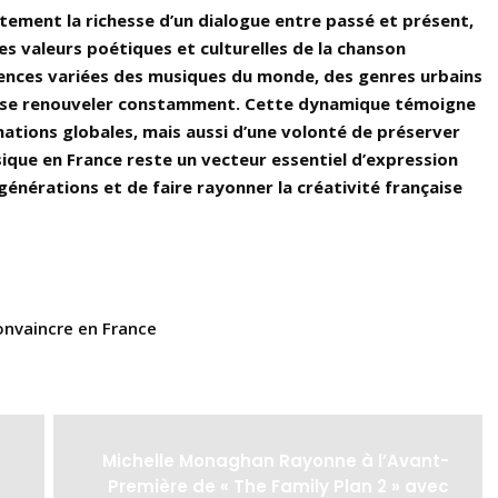
itement la richesse d’un dialogue entre passé et présent,
es valeurs poétiques et culturelles de la chanson
luences variées des musiques du monde, des genres urbains
t à se renouveler constamment. Cette dynamique témoigne
tions globales, mais aussi d’une volonté de préserver
usique en France reste un vecteur essentiel d’expression
générations et de faire rayonner la créativité française
onvaincre en France
Michelle Monaghan Rayonne à l’Avant-
Première de « The Family Plan 2 » avec