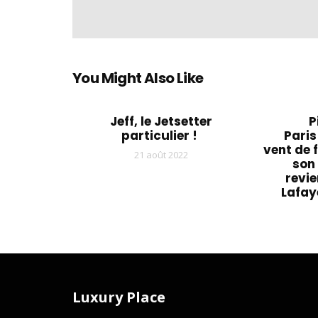
You Might Also Like
Jeff, le Jetsetter
P
particulier !
Paris
vent de f
21 août 2022
son
revie
Lafay
Luxury Place