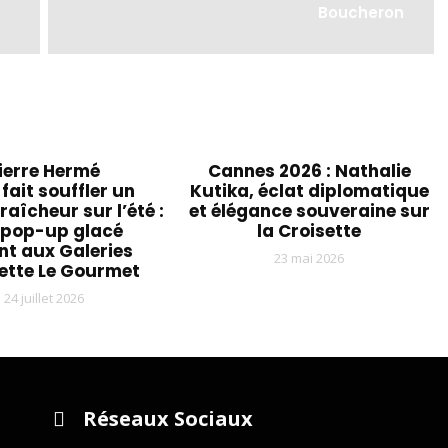
Boucheron
ierre Hermé
Cannes 2026 : Nathalie
 fait souffler un
Kutika, éclat diplomatique
raîcheur sur l’été :
et élégance souveraine sur
 pop-up glacé
la Croisette
nt aux Galeries
23 mai 2026
ette Le Gourmet
24 juillet 2026
Réseaux Sociaux