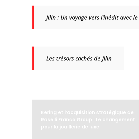
Jilin : Un voyage vers l’inédit avec 
Les trésors cachés de Jilin
Kering et l’acquisition stratégique de
Raselli Franco Group : Le changement
pour la joaillerie de luxe