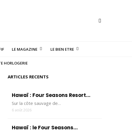
IF
LE MAGAZINE
LE BIEN ETRE
TE HORLOGERIE
ARTICLES RECENTS
Hawaï : Four Seasons Resort...
Sur la côte sauvage de…
6 août 2026
Hawaï : le Four Seasons...