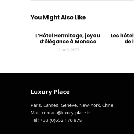
You Might Also Like
L’Hôtel Hermitage, joyau
Les hôtel
d’élégance à Monaco
de 
12 août 2023
Luxury Place
Paris, Cannes, Genève, New-York, Chine
Mail : contact@luxury-place.fr
Tel : +33 (0)652 176 878