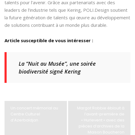
talents pour l’avenir. Grâce aux partenariats avec des
leaders de l’industrie tels que Kering, POLI.Design soutient
la future génération de talents qui œuvre au développement
de solutions contribuant à un monde plus durable.
Article susceptible de vous intéresser :
La “Nuit au Musée”, une soirée
biodiversité signé Kering
Un concert mémorial au
Margot Robbie éblouit à
Centre Culturel
l’avant-première de
d’Azerbaïdjan
« Hurlevent » avec des
pièces d’archives de la
Maison Boucheron