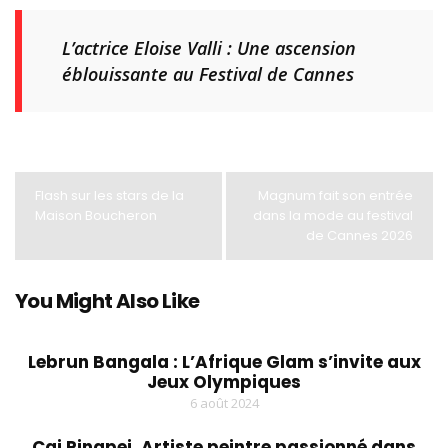
L’actrice Eloise Valli : Une ascension
éblouissante au Festival de Cannes
Flash sur les stars de la
Magnum fait son entrée
Maison Boucheron
dans la mode au festival
de Cannes 2026
You Might Also Like
Lebrun Bangala : L’Afrique Glam s’invite aux
Jeux Olympiques
6 août 2024
Cai Pingpei, Artiste peintre passionné dans