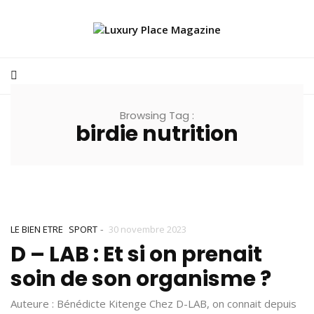
Browsing Tag :
birdie nutrition
-
LE BIEN ETRE
SPORT
30 novembre 2023
D – LAB : Et si on prenait
soin de son organisme ?
Auteure : Bénédicte Kitenge Chez D-LAB, on connait depuis