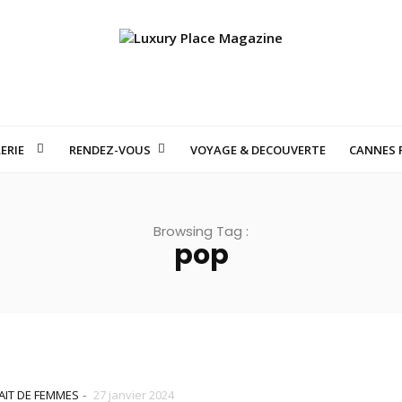
ERIE
RENDEZ-VOUS
VOYAGE & DECOUVERTE
CANNES F
S SUISSES QUI FONT RÊVER LE MONDE : VOYAGE AU CŒUR DE LA HAU
Browsing Tag :
pop
-
AIT DE FEMMES
27 janvier 2024