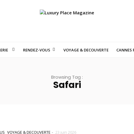
ERIE
RENDEZ-VOUS
VOYAGE & DECOUVERTE
CANNES F
S SUISSES QUI FONT RÊVER LE MONDE : VOYAGE AU CŒUR DE LA HAU
Browsing Tag :
Safari
-
US
VOYAGE & DECOUVERTE
23 juin 2026