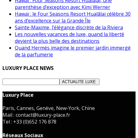
Hawaï : Four Seasons Resort Hualālai, une
parenthèse d’exception avec Kimi Werner
Hawaï : le Four Seasons Resort Hualālai célèbre 30
ans d’excellence sur la Grande Île
Sainte-Maxime, l’élégance discrète de la Riviera
Les nouvelles vacances de luxe, quand la liberté
devient la plus belle des destinations
Quand Hermès imagine le premier jardin immergé
de la parfumerie
LUXURY PLACE NEWS
Luxury Place
Paris, Cannes, Genève, New-York, Chine
Mail : contact@luxury-place.fr
Tel : +33 (0)652 176 878
Réseaux Sociaux