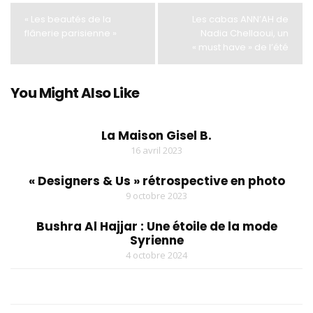
« Les beautés de la
Les cabas ANN’AH de
flânerie parisienne »
Nadia Chellaoui, un
« must have » de l’été
You Might Also Like
La Maison Gisel B.
16 avril 2023
« Designers & Us » rétrospective en photo
9 octobre 2023
Bushra Al Hajjar : Une étoile de la mode
Syrienne
4 octobre 2024