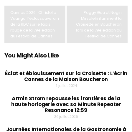
Cannes 2026 : Christelle
Peggy Gou et Negin
Vuanga, l’éclat souverain
Mirsalehi illuminent la
de la RDC sur le tapis
Croisette en Boucheron
rouge de la 79e édition
lors de la 79e édition du
du Festival de Cannes
Festival de Cannes
You Might Also Like
Éclat et éblouissement sur la Croisette : L’écrin
Cannes de la Maison Boucheron
1 juillet 2024
Armin Strom repousse les frontières de la
haute horlogerie avec sa Minute Repeater
Resonance 12:59
26 juillet 2026
Journées Internationales de la Gastronomie à