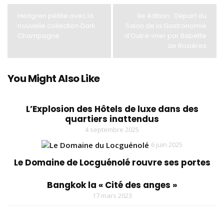
Hedgren pétille avec la
9e édition : Départ du
nouvelle collection Dark
Salon de la Gastronomie
Champagne
d’Outre-mer par Babette
de Rozières
You Might Also Like
L’Explosion des Hôtels de luxe dans des
quartiers inattendus
4 septembre 2025
6 juin 2025
Le Domaine de Locguénolé rouvre ses portes
Bangkok la « Cité des anges »
17 mars 2023