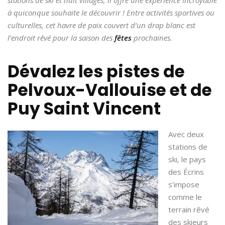
à quiconque souhaite le découvrir ! Entre activités sportives ou
culturelles, cet havre de paix couvert d’un drap blanc est
l’endroit rêvé pour la saison des
fêtes
prochaines.
Dévalez les pistes de
Pelvoux-Vallouise et de
Puy Saint Vincent
Avec deux
stations de
ski, le pays
des Écrins
s’impose
comme le
terrain rêvé
des skieurs