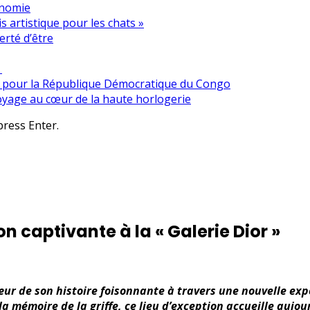
onomie
dis artistique pour les chats »
erté d’être
s
e pour la République Démocratique du Congo
oyage au cœur de la haute horlogerie
ress Enter.
on captivante à la « Galerie Dior »
œur de son histoire foisonnante à travers une nouvelle expo
la mémoire de la griffe, ce lieu d’exception accueille aujou