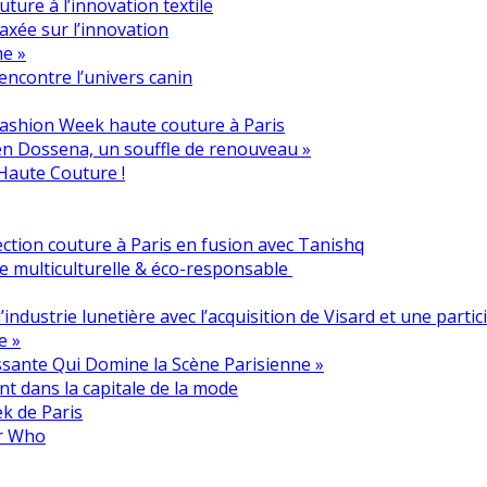
ure à l’innovation textile
axée sur l’innovation
me »
encontre l’univers canin
a Fashion Week haute couture à Paris
en Dossena, un souffle de renouveau »
 Haute Couture !
llection couture à Paris en fusion avec Tanishq
e multiculturelle & éco-responsable
industrie lunetière avec l’acquisition de Visard et une partic
e »
issante Qui Domine la Scène Parisienne »
nt dans la capitale de la mode
ek de Paris
or Who