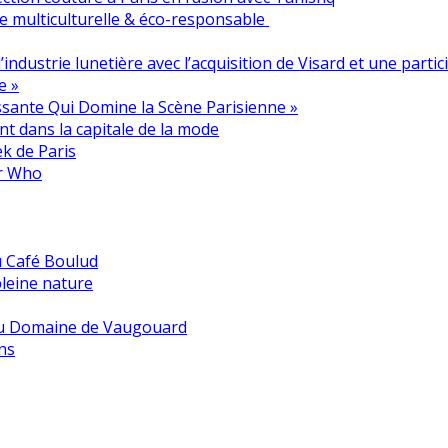
e multiculturelle & éco-responsable
industrie lunetière avec l’acquisition de Visard et une partic
e »
issante Qui Domine la Scène Parisienne »
nt dans la capitale de la mode
ek de Paris
or Who
u Café Boulud
pleine nature
 au Domaine de Vaugouard
ns