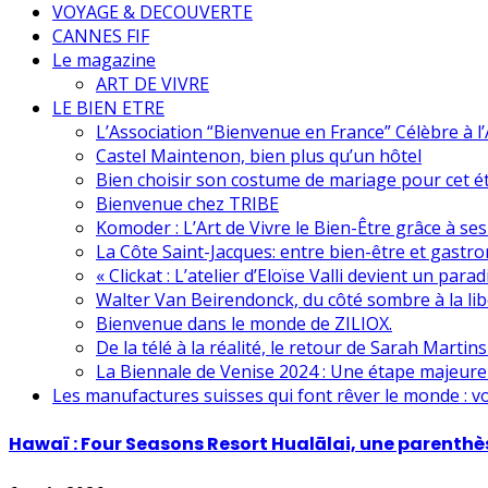
VOYAGE & DECOUVERTE
CANNES FIF
Le magazine
ART DE VIVRE
LE BIEN ETRE
L’Association “Bienvenue en France” Célèbre à 
Castel Maintenon, bien plus qu’un hôtel
Bien choisir son costume de mariage pour cet é
Bienvenue chez TRIBE
Komoder : L’Art de Vivre le Bien-Être grâce à se
La Côte Saint-Jacques: entre bien-être et gastr
« Clickat : L’atelier d’Eloïse Valli devient un para
Walter Van Beirendonck, du côté sombre à la lib
Bienvenue dans le monde de ZILIOX.
De la télé à la réalité, le retour de Sarah Martin
La Biennale de Venise 2024 : Une étape majeur
Les manufactures suisses qui font rêver le monde : v
Hawaï : Four Seasons Resort Hualālai, une parenthè