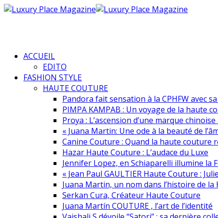
ACCUEIL
EDITO
FASHION STYLE
HAUTE COUTURE
Pandora fait sensation à la CPHFW avec s
PIMPA KAMPAB : Un voyage de la haute cout
Proya : L’ascension d’une marque chinoise 
« Juana Martin: Une ode à la beauté de l’â
Canine Couture : Quand la haute couture r
Hazar Haute Couture : L’audace du Luxe
Jennifer Lopez, en Schiaparelli illumine l
« Jean Paul GAULTIER Haute Couture : Juli
Juana Martin, un nom dans l’histoire de la
Serkan Cura, Créateur Haute Couture
Juana Martín COUTURE , l’art de l’identité
Vaishali S dévoile “Satori” : sa dernière co