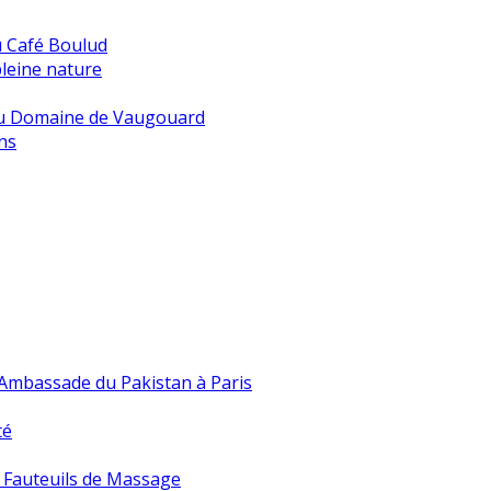
u Café Boulud
pleine nature
 au Domaine de Vaugouard
ns
l’Ambassade du Pakistan à Paris
té
s Fauteuils de Massage