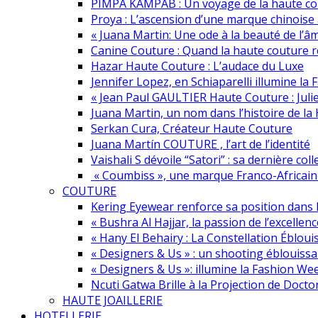
PIMPA KAMPAB : Un voyage de la haute cout
Proya : L’ascension d’une marque chinoise 
« Juana Martin: Une ode à la beauté de l’â
Canine Couture : Quand la haute couture r
Hazar Haute Couture : L’audace du Luxe
Jennifer Lopez, en Schiaparelli illumine l
« Jean Paul GAULTIER Haute Couture : Juli
Juana Martin, un nom dans l’histoire de la
Serkan Cura, Créateur Haute Couture
Juana Martín COUTURE , l’art de l’identité
Vaishali S dévoile “Satori” : sa dernière co
« Coumbiss », une marque Franco-Africain
COUTURE
Kering Eyewear renforce sa position dans l’
« Bushra Al Hajjar, la passion de l’excellenc
« Hany El Behairy : La Constellation Éblou
« Designers & Us » : un shooting éblouissa
« Designers & Us »: illumine la Fashion We
Ncuti Gatwa Brille à la Projection de Doct
HAUTE JOAILLERIE
HOTELLERIE