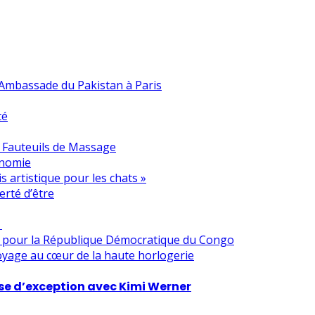
l’Ambassade du Pakistan à Paris
té
s Fauteuils de Massage
onomie
dis artistique pour les chats »
erté d’être
s
e pour la République Démocratique du Congo
oyage au cœur de la haute horlogerie
se d’exception avec Kimi Werner