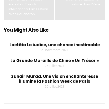
éblouit au Toronto
artiste dans l’âme
International Film Festival
avec Boucheron
You Might Also Like
Laetitia Lo iudice, une chance inestimable
25 novembre 2023
La Grande Muraille de Chine « Un Trésor »
26 juillet 2023
Zuhair Murad, Une vision enchanteresse
illumine la Fashion Week de Paris
20 juillet 2023