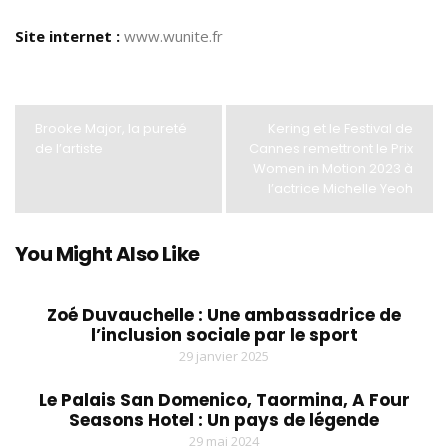
Site internet :
www.wunite.fr
Brooke Major, la pureté
Kering et le Festival de
de l’artiste
Cannes remettront le Prix
Women in Motion 2023 à
l’actrice Michelle Yeoh
You Might Also Like
Zoé Duvauchelle : Une ambassadrice de
l’inclusion sociale par le sport
29 janvier 2025
Le Palais San Domenico, Taormina, A Four
Seasons Hotel : Un pays de légende
29 mai 2024