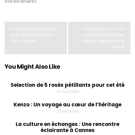
extraordinaires.
Protection et élégance
« Designers & Us » : un
avec Noreve, made in
shooting éblouissant
Saint-Tropez
dans la capitale de la
mode
You Might Also Like
Selection de 5 rosés pétillants pour cet été
22 avril 2024
Kenzo : Un voyage au cœur de l’héritage
25 juin 2024
La culture en échanges : Une rencontre
éclairante à Cannes