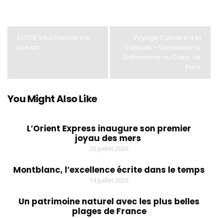
ELOÏSE VALLI fascine par
Voyage Culinaire à la
son art
Traboule – Découvrez la
Bistronomie au Cœur de
Paris
You Might Also Like
L’Orient Express inaugure son premier
joyau des mers
26 juillet 2026
Montblanc, l’excellence écrite dans le temps
14 juillet 2026
Un patrimoine naturel avec les plus belles
plages de France