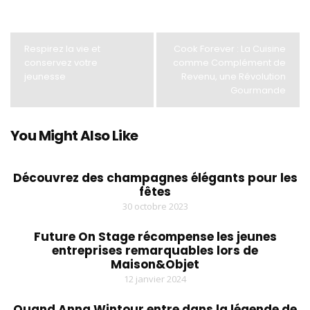
Respirez la vie et
Cook Forever : La Cuisine
conservez votre
comme Complément de
jeunesse
Revenu, une Révolution
Gourmande
You Might Also Like
Découvrez des champagnes élégants pour les
fêtes
30 octobre 2023
Future On Stage récompense les jeunes
entreprises remarquables lors de
Maison&Objet
12 janvier 2024
Quand Anna Wintour entre dans la légende de