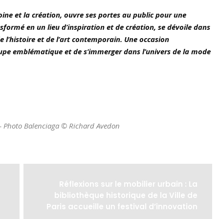
ine et la création, ouvre ses portes au public pour une
sformé en un lieu d’inspiration et de création, se dévoile dans
 l’histoire et de l’art contemporain. Une occasion
roupe emblématique et de s’immerger dans l’univers de la mode
r – Photo Balenciaga © Richard Avedon
Réflexions sur le mobilier urbain : La
bibliothèque historique de la Ville de
Paris accueille un festival d’innovation