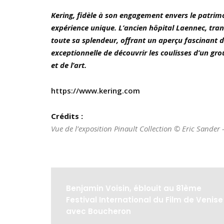
Kering, fidèle à son engagement envers le patrimo
expérience unique. L’ancien hôpital Laennec, tran
toute sa splendeur, offrant un aperçu fascinant de
exceptionnelle de découvrir les coulisses d’un g
et de l’art.
https://www.kering.com
Crédits :
Vue de l’exposition Pinault Collection © Eric Sande
Benjamin Voisin, éblouit au 81ème
Festival International du Film de Venise
avec Boucheron